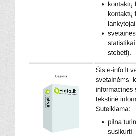
kontaktų 
kontaktų 
lankytojai
svetainės
statistikai
stebėti).
Šis e-info.lt 
Bazinis
svetainėms, k
informacinės 
tekstinė infor
Suteikiama:
pilna tur
susikurti,