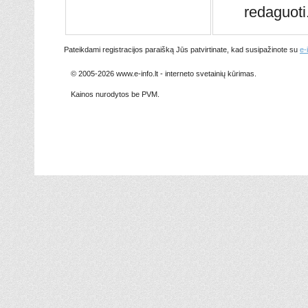
redaguoti
Pateikdami registracijos paraišką Jūs patvirtinate, kad susipažinote su
e-
© 2005-2026 www.e-info.lt - interneto svetainių kūrimas.
Kainos nurodytos be PVM.