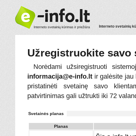
Interneto svetainių k
Interneto svetainių kūrimas ir priežiūra
Užregistruokite savo 
Norėdami užsiregistruoti sistemo
informacija@e-info.lt
ir galėsite jau 
pristatinėti svetainę savo klien
patvirtinimas gali užtrukti iki 72 valan
Svetainės planas
Planas