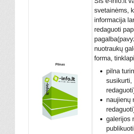
Šis e-info.lt 
svetainėms, k
informacija la
redaguoti pa
pagalba(pavyz
nuotraukų gal
forma, tinklap
Pilnas
pilna tur
susikurti,
redaguoti
naujienų 
redaguoti
galerijos
publikuoti,